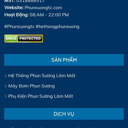
MST:
0318888517
Website:
Phunsuongtc.com
Hoạt Động:
08:AM - 22:00 PM
#Phunsuongtc #hethongphunsuong
SẢN PHẨM
Hệ Thống Phun Sương Làm Mát
Máy Bơm Phun Sương
Phụ Kiện Phun Sương Làm Mát
DỊCH VỤ