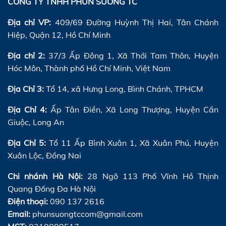
CÔNG TY TNHH PHUN SƯƠNG TC
Địa chỉ VP:
409/69 Đường Huỳnh Thị Hai, Tân Chánh
Hiệp, Quận 12, Hồ Chí Minh
Địa chỉ 2:
37/3 Ấp Đông 1, Xã Thới Tam Thôn, Huyện
Hóc Môn, Thành phố Hồ Chí Minh, Việt Nam
Địa Chỉ 3:
Tổ 14, xã Hưng Long, Bình Chánh, TPHCM
Địa Chỉ 4:
Ấp Tân Điền, Xã Long Thượng, Huyện Cần
Giuộc, Long An
Địa Chỉ 5:
Tổ 11 Ấp Bình Xuân 1, Xã Xuân Phú, Huyện
Xuân Lộc, Đồng Nai
Chi nhánh Hà Nội:
28 Ngõ 113 Phố Vĩnh Hồ Thịnh
Quang Đống Đa Hà Nội
Điện thoại:
090 137 2616
Email:
phunsuongtccom@gmail.com