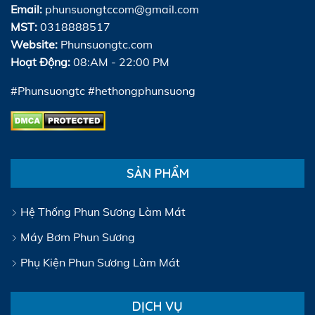
Email:
phunsuongtccom@gmail.com
MST:
0318888517
Website:
Phunsuongtc.com
Hoạt Động:
08:AM - 22:00 PM
#Phunsuongtc #hethongphunsuong
SẢN PHẨM
Hệ Thống Phun Sương Làm Mát
Máy Bơm Phun Sương
Phụ Kiện Phun Sương Làm Mát
DỊCH VỤ