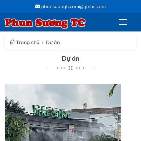
phunsuongtccom@gmail.com
Phun Sương TC
Trang chủ
Dự án
Dự án