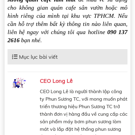
cho không gian quán cafe sân vườn hoặc mô
hình riêng của mình tại khu vực TPHCM. Nếu
cần hỗ trợ thêm bất kỳ thông tin nào liên quan,
liên hệ ngay với chúng tôi qua hotline
090 137
2616
bạn nhé.
Mục lục bài viết
Giới thiệu về hệ thống phun sương làm mát
quán cafe
CEO Long Lê
Hệ thống phun sương làm mát quán cafe bao
CEO Long Lê là người thành lập công
gồm những thiết bị nào?
ty Phun Sương TC, với mong muốn phát
Máy bơm tăng áp phun sương
triển thương hiệu Phun Sương TC trở
Máy bơm sương trần
thành đơn vị hàng đầu về cung cấp các
Máy bơm sương hộp
sản phẩm máy bơm phun sương làm
Máy bơm phun sương cao áp
mát và lắp đặt hệ thống phun sương
Bình lọc nước phun sương