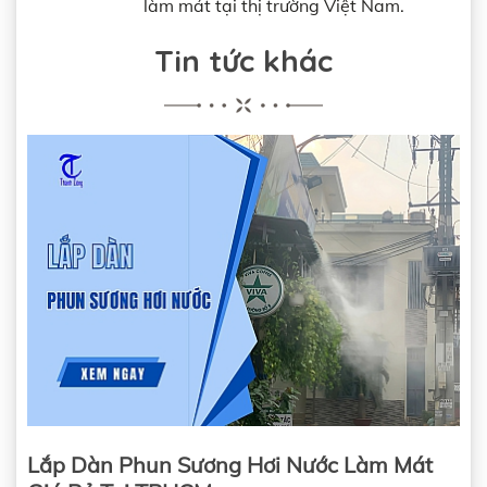
làm mát tại thị trường Việt Nam.
Dây dẫn phun sương
Béc phun sương
Tin tức khác
Các thiết bị khác
Cách xác định béc phun cho hệ thống làm mát
cafe
Một số câu hỏi thường gặp
Hệ thống phun sương hơi nước có hại hay
không?
Hệ thống phun sương có tốn điện và hao
nước không?
Điện áp tiêu thụ của máy phun sương
Lượng nước tiêu thụ
Diện tích quán bao nhiêu mới phù hợp để
lắp hệ thống phun sương làm mát?
Giá của hệ thống phun sương làm mát quán
cafe bao nhiêu?
Lắp Dàn Phun Sương Hơi Nước Làm Mát
Địa chỉ bán, lắp đặt hệ thống máy phun sương