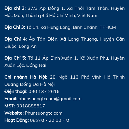
Địa chỉ 2:
37/3 Ấp Đông 1, Xã Thới Tam Thôn, Huyện
Hóc Môn, Thành phố Hồ Chí Minh, Việt Nam
Địa Chỉ 3:
Tổ 14, xã Hưng Long, Bình Chánh, TPHCM
Địa Chỉ 4:
Ấp Tân Điền, Xã Long Thượng, Huyện Cần
Giuộc, Long An
Địa Chỉ 5:
Tổ 11 Ấp Bình Xuân 1, Xã Xuân Phú, Huyện
Xuân Lộc, Đồng Nai
Chi nhánh Hà Nội:
28 Ngõ 113 Phố Vĩnh Hồ Thịnh
Quang Đống Đa Hà Nội
Điện thoại:
090 137 2616
Email:
phunsuongtccom@gmail.com
MST:
0318888517
Website:
Phunsuongtc.com
Hoạt Động:
08:AM - 22:00 PM