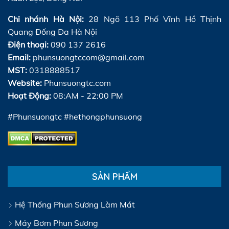
Chi nhánh Hà Nội:
28 Ngõ 113 Phố Vĩnh Hồ Thịnh
Quang Đống Đa Hà Nội
Điện thoại:
090 137 2616
Email:
phunsuongtccom@gmail.com
MST:
0318888517
Website:
Phunsuongtc.com
Hoạt Động:
08:AM - 22:00 PM
#Phunsuongtc #hethongphunsuong
SẢN PHẨM
Hệ Thống Phun Sương Làm Mát
Máy Bơm Phun Sương