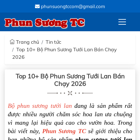
phunsuongtccom@gmail.com
Phun Sương TC
Trang chủ
Tin tức
Top 10+ Bộ Phun Sương Tưới Lan Bán Chạy
2026
Top 10+ Bộ Phun Sương Tưới Lan Bán
Chạy 2026
Bộ phun sương tưới lan
đang là sản phẩm rất
được nhiều người chăm sóc hoa lan ưa chuộng
vì mang lại hiệu quả cao cho vườn hoa. Trong
bài viết này,
Phun Sương TC
sẽ giới thiệu cho
bạn những bộ sản phẩm
phun sương tưới lan