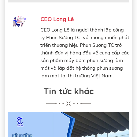
1. Bộ phun sương tưới lan màu xanh 6 béc 4
hướng
CEO Long Lê
2. Bộ phun sương tưới lan màu xanh 12 béc 4
CEO Long Lê là người thành lập công
hướng có điều khiển từ xa bằng wifi
ty Phun Sương TC, với mong muốn phát
triển thương hiệu Phun Sương TC trở
3. Bộ phun sương tưới lan màu cam 10 béc đơn
thành đơn vị hàng đầu về cung cấp các
4. Bộ phun sương tưới lan màu cam 20 béc đơn
sản phẩm máy bơm phun sương làm
5. Bộ phun sương tưới lan màu cam 20 béc đơn
mát và lắp đặt hệ thống phun sương
có điều khiển từ xa
làm mát tại thị trường Việt Nam.
6. Bộ phun sương tưới lan màu xám 10 béc đơn
Tin tức khác
7. Bộ phun sương tưới lan màu xám 20 béc đơn
8. Bộ phun sương tưới lan đồng 10 béc đơn
9. Bộ phun sương tưới lan đồng 20 béc đơn
10. Bộ phun sương tưới lan đồng 20 béc đơn có
điều khiển từ xa bằng wifi