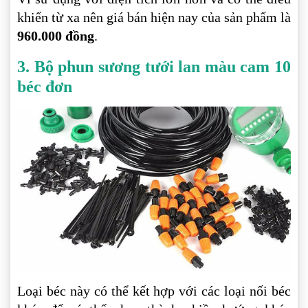
khiển từ xa nên giá bán hiện nay của sản phẩm là
960.000 đồng
.
3. Bộ phun sương tưới lan màu cam 10
béc đơn
Loại béc này có thể kết hợp với các loại nối béc