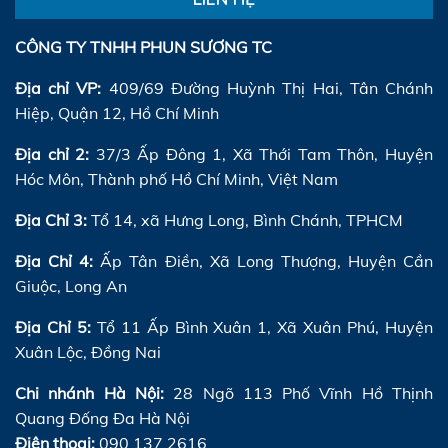
CÔNG TY TNHH PHUN SƯƠNG TC
Địa chỉ VP:
409/69 Đường Huỳnh Thị Hai, Tân Chánh
Hiệp, Quận 12, Hồ Chí Minh
Địa chỉ 2:
37/3 Ấp Đông 1, Xã Thới Tam Thôn, Huyện
Hóc Môn, Thành phố Hồ Chí Minh, Việt Nam
Địa Chỉ 3:
Tổ 14, xã Hưng Long, Bình Chánh, TPHCM
Địa Chỉ 4:
Ấp Tân Điền, Xã Long Thượng, Huyện Cần
Giuộc, Long An
Địa Chỉ 5:
Tổ 11 Ấp Bình Xuân 1, Xã Xuân Phú, Huyện
Xuân Lộc, Đồng Nai
Chi nhánh Hà Nội:
28 Ngõ 113 Phố Vĩnh Hồ Thịnh
Quang Đống Đa Hà Nội
Điện thoại:
090 137 2616