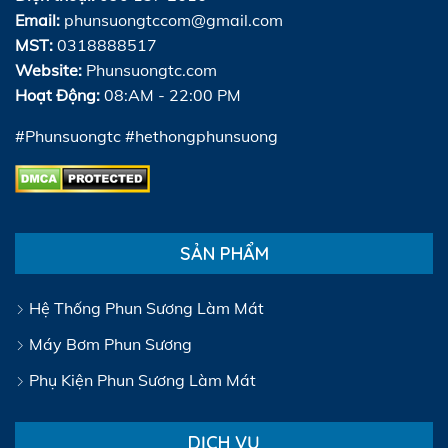
Email:
phunsuongtccom@gmail.com
MST:
0318888517
Website:
Phunsuongtc.com
Hoạt Động:
08:AM - 22:00 PM
#Phunsuongtc #hethongphunsuong
SẢN PHẨM
Hệ Thống Phun Sương Làm Mát
Máy Bơm Phun Sương
Phụ Kiện Phun Sương Làm Mát
DỊCH VỤ