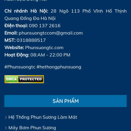
Chi nhánh Hà Nội:
28 Ngõ 113 Phố Vĩnh Hồ Thịnh
Quang Đống Đa Hà Nội
Điện thoại:
090 137 2616
Email:
phunsuongtccom@gmail.com
MST:
0318888517
Website:
Phunsuongtc.com
Hoạt Động:
08:AM - 22:00 PM
#Phunsuongtc #hethongphunsuong
SẢN PHẨM
Hệ Thống Phun Sương Làm Mát
Máy Bơm Phun Sương