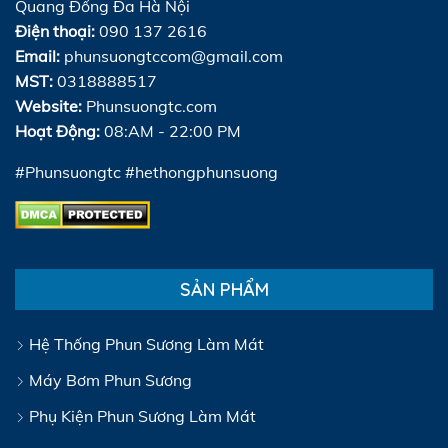
Quang Đống Đa Hà Nội
Điện thoại:
090 137 2616
Email:
phunsuongtccom@gmail.com
MST:
0318888517
Website:
Phunsuongtc.com
Hoạt Động:
08:AM - 22:00 PM
#Phunsuongtc #hethongphunsuong
SẢN PHẨM
Hệ Thống Phun Sương Làm Mát
Máy Bơm Phun Sương
Phụ Kiện Phun Sương Làm Mát