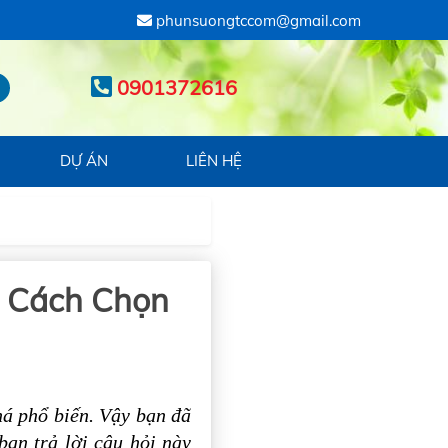
phunsuongtccom@gmail.com
0901372616
DỰ ÁN
LIÊN HỆ
, Cách Chọn
há phổ biến. Vậy bạn đã
bạn trả lời câu hỏi này