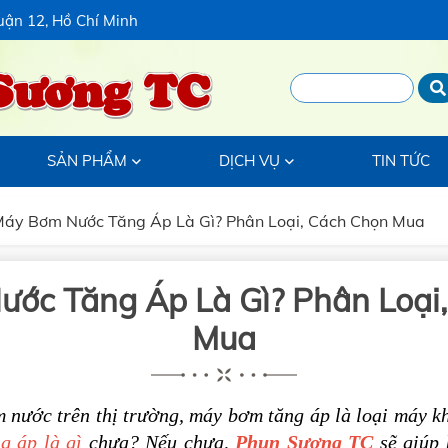
uận 12, Hồ Chí Minh
Sương TC
SẢN PHẨM
DỊCH VỤ
TIN TỨC
áy Bơm Nước Tăng Áp Là Gì? Phân Loại, Cách Chọn Mua
ớc Tăng Áp Là Gì? Phân Loại
Mua
 nước trên thị trường, máy bơm tăng áp là loại máy k
g áp là gì
chưa? Nếu chưa,
Phun Sương TC
sẽ giúp 