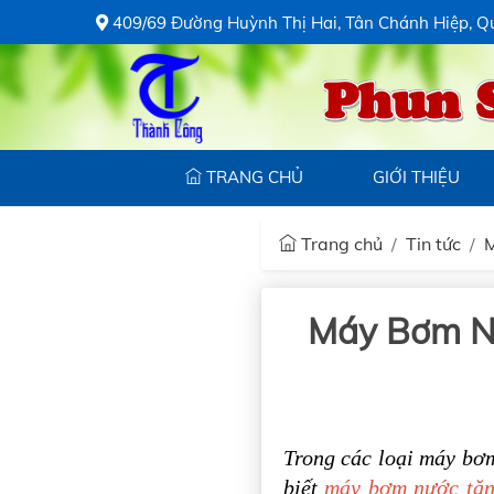
409/69 Đường Huỳnh Thị Hai, Tân Chánh Hiệp, Q
Phun 
TRANG CHỦ
GIỚI THIỆU
Trang chủ
Tin tức
M
Máy Bơm Nư
Trong các loại máy bơm
biết
máy bơm nước tăn