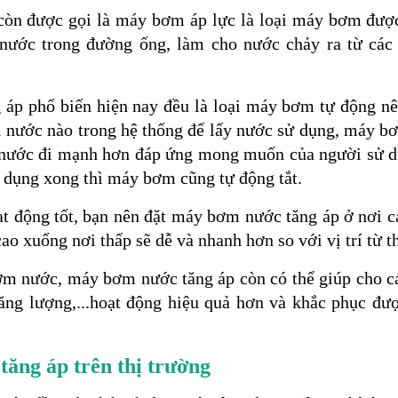
òn được gọi là máy bơm áp lực là loại máy bơm đượ
 nước trong đường ống, làm cho nước chảy ra từ cá
áp phổ biến hiện nay đều là loại máy bơm tự động nên
i nước nào trong hệ thống để lấy nước sử dụng, máy bơ
g nước đi mạnh hơn đáp ứng mong muốn của người sử dụ
ử dụng xong thì máy bơm cũng tự động tắt.
 động tốt, bạn nên đặt máy bơm nước tăng áp ở nơi c
o xuống nơi thấp sẽ dễ và nhanh hơn so với vị trí từ th
m nước, máy bơm nước tăng áp còn có thể giúp cho cá
ăng lượng,...hoạt động hiệu quả hơn và khắc phục đượ
tăng áp trên thị trường