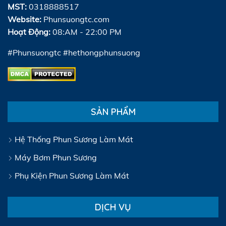
MST:
0318888517
Website:
Phunsuongtc.com
Hoạt Động:
08:AM - 22:00 PM
#Phunsuongtc #hethongphunsuong
SẢN PHẨM
Hệ Thống Phun Sương Làm Mát
Máy Bơm Phun Sương
Phụ Kiện Phun Sương Làm Mát
DỊCH VỤ