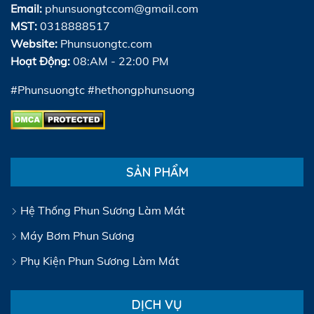
Email:
phunsuongtccom@gmail.com
MST:
0318888517
Website:
Phunsuongtc.com
Hoạt Động:
08:AM - 22:00 PM
#Phunsuongtc #hethongphunsuong
SẢN PHẨM
Hệ Thống Phun Sương Làm Mát
Máy Bơm Phun Sương
Phụ Kiện Phun Sương Làm Mát
DỊCH VỤ