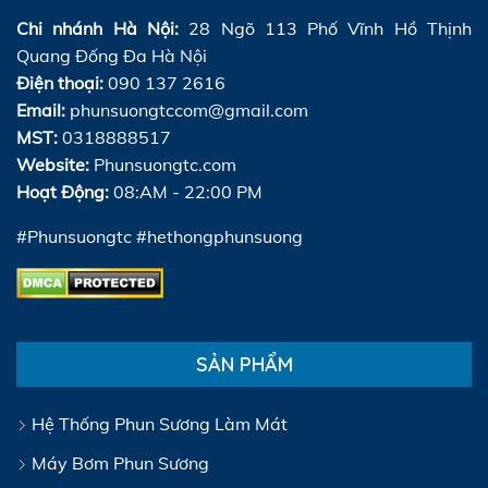
Chi nhánh Hà Nội:
28 Ngõ 113 Phố Vĩnh Hồ Thịnh
Quang Đống Đa Hà Nội
Điện thoại:
090 137 2616
Email:
phunsuongtccom@gmail.com
MST:
0318888517
Website:
Phunsuongtc.com
Hoạt Động:
08:AM - 22:00 PM
#Phunsuongtc #hethongphunsuong
SẢN PHẨM
Hệ Thống Phun Sương Làm Mát
Máy Bơm Phun Sương