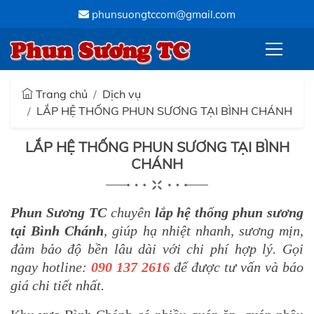
phunsuongtccom@gmail.com
Phun Sương TC
Trang chủ
Dịch vụ
LẮP HỆ THỐNG PHUN SƯƠNG TẠI BÌNH CHÁNH
LẮP HỆ THỐNG PHUN SƯƠNG TẠI BÌNH
CHÁNH
Phun Sương TC
chuyên
lắp hệ thống phun sương
tại Bình Chánh
, giúp hạ nhiệt nhanh, sương mịn,
đảm bảo độ bền lâu dài với chi phí hợp lý. Gọi
ngay hotline:
090 137 2616
để được tư vấn và báo
giá chi tiết nhất.