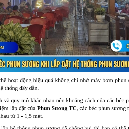
thể hoạt động hiệu quả không chỉ nhờ máy bơm phun
 hệ thống dây dẫn.
h và quy mô khác nhau nên khoảng cách của các béc 
iệm lắp đặt của
Phun Sương TC
, các béc phun sương 
hau từ 1 - 1,5 mét.
lắp hệ thống phun sương để chống bụi thì bạn có thể t