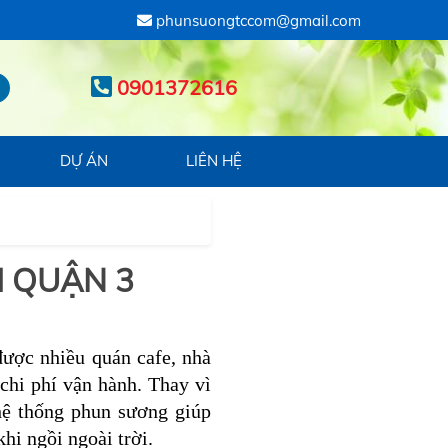
phunsuongtccom@gmail.com
0901372616
DỰ ÁN
LIÊN HỆ
I QUẬN 3
được nhiều quán cafe, nhà
chi phí vận hành. Thay vì
hệ thống phun sương giúp
hi ngồi ngoài trời.