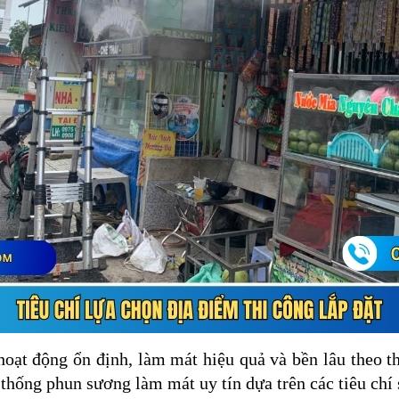
oạt động ổn định, làm mát hiệu quả và bền lâu theo th
ệ thống phun sương làm mát uy tín dựa trên các tiêu chí 