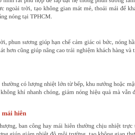
 hình rất phù hợp để lắp đặt hệ thống phun sương là
ực ngoài trời, tạo không gian mát mẻ, thoải mái để khá
nắng nóng tại TPHCM.
rời, phun sương giúp hạn chế cảm giác oi bức, nóng h
át hơn cũng giúp nâng cao trải nghiệm khách hàng và 
 thường có lượng nhiệt lớn từ bếp, khu nướng hoặc mậ
 không khí nhanh chóng, giảm nóng hiệu quả mà vẫn 
 mái hiên
ượng, ban công hay mái hiên thường chịu nhiệt trực t
ơng giúp giảm nhiệt độ môi trường, tạo không gian thư 