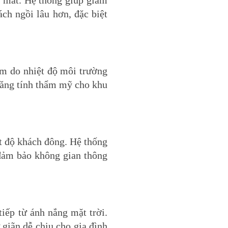
m mát. Hệ thống giúp giảm
ch ngồi lâu hơn, đặc biệt
ầm do nhiệt độ môi trường
tăng tính thẩm mỹ cho khu
t độ khách đông. Hệ thống
đảm bảo không gian thông
iếp từ ánh nắng mặt trời.
giãn dễ chịu cho gia đình