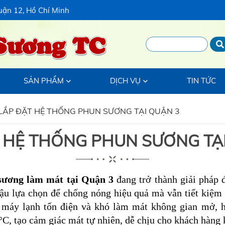
uận 12, Hồ Chí Minh
Sương TC
SẢN PHẨM
DỊCH VỤ
TIN TỨC
LẮP ĐẶT HỆ THỐNG PHUN SƯƠNG TẠI QUẬN 3
 HỆ THỐNG PHUN SƯƠNG TẠ
sương làm mát tại Quận 3
đang trở thành giải pháp 
ậu lựa chọn để chống nóng hiệu quả mà vẫn tiết kiệm 
 máy lạnh tốn điện và khó làm mát không gian mở, 
C, tạo cảm giác mát tự nhiên, dễ chịu cho khách hàng k