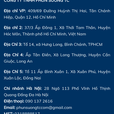
CÔNG TY TNHH PHUN SƯƠNG TC
Địa chỉ VP:
409/69 Đường Huỳnh Thị Hai, Tân Chánh
Hiệp, Quận 12, Hồ Chí Minh
Địa chỉ 2:
37/3 Ấp Đông 1, Xã Thới Tam Thôn, Huyện
Hóc Môn, Thành phố Hồ Chí Minh, Việt Nam
Địa Chỉ 3:
Tổ 14, xã Hưng Long, Bình Chánh, TPHCM
Địa Chỉ 4:
Ấp Tân Điền, Xã Long Thượng, Huyện Cần
Giuộc, Long An
Địa Chỉ 5:
Tổ 11 Ấp Bình Xuân 1, Xã Xuân Phú, Huyện
Xuân Lộc, Đồng Nai
Chi nhánh Hà Nội:
28 Ngõ 113 Phố Vĩnh Hồ Thịnh
Quang Đống Đa Hà Nội
Điện thoại:
090 137 2616
Email:
phunsuongtccom@gmail.com
MST:
0318888517