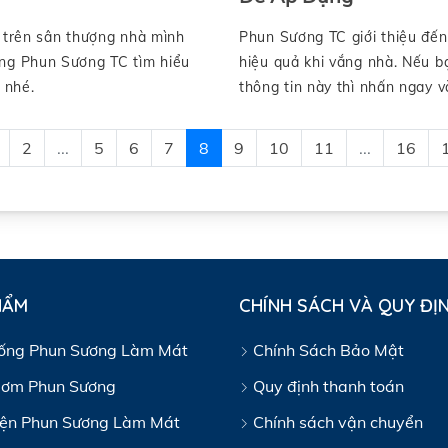
u trên sân thượng nhà mình
Phun Sương TC giới thiệu đến
ng Phun Sương TC tìm hiểu
hiệu quả khi vắng nhà. Nếu b
 nhé.
thông tin này thì nhấn ngay v
2
...
5
6
7
8
9
10
11
...
16
HẨM
CHÍNH SÁCH VÀ QUY ĐỊ
ống Phun Sương Làm Mát
Chính Sách Bảo Mật
ơm Phun Sương
Quy định thanh toán
iện Phun Sương Làm Mát
Chính sách vận chuyển