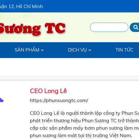
uận 12, Hồ Chí Minh
Sương TC
SẢN PHẨM
DỊCH VỤ
TIN TỨC
CEO Long Lê
https://phunsuongtc.com/
CEO Long Lê là người thành lập công ty Phun 
phát triển thương hiệu Phun Sương TC trở thàn
cấp các sản phẩm máy bơm phun sương làm mát
phun sương làm mát tại thị trường Việt Nam.