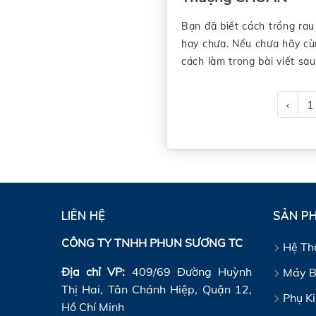
Bạn đã biết cách trồng ra
hay chưa. Nếu chưa hãy cù
cách làm trong bài viết sau
‹
1
LIÊN HỆ
SẢN P
CÔNG TY TNHH PHUN SƯƠNG TC
Hệ Th
Địa chỉ VP:
409/69 Đường Huỳnh
Máy B
Thị Hai, Tân Chánh Hiệp, Quận 12,
Phụ K
Hồ Chí Minh