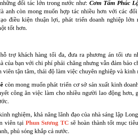
 những đối tác lớn trong nước như:
Cơm Tấm Phúc Lộc
 anh còn mong muốn hợp tác nhiều hơn với các đối 
o điều kiện thuận lợi, phát triển doanh nghiệp lớn
ột tốt hơn.
 hỗ trợ khách hàng tối đa, đưa ra phương án tối ưu n
à của bạn với chi phí phải chăng nhưng vẫn đảm bảo 
n viên tận tâm, thái độ làm việc chuyên nghiệp và kin
ê
còn mong muốn phát triển cơ sở sản xuất kinh doan
quyết công ăn việc làm cho nhiều người lao động hơn,
ước.
 kinh nghiệm, khả năng lãnh đạo của nhà sáng lập Long
n viên tại
Phun Sương TC
sẽ hoàn thành tốt mục tiê
nh, phủ sóng khắp cả nước.