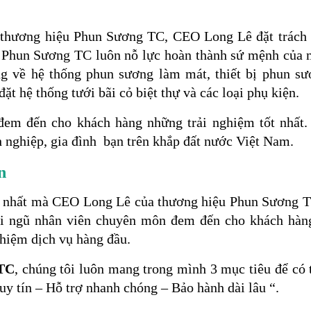
 thương hiệu Phun Sương TC, CEO Long Lê đặt trách 
, Phun Sương TC luôn nỗ lực hoàn thành sứ mệnh của 
ng về hệ thống phun sương làm mát, thiết bị phun s
đặt hệ thống tưới bãi cỏ biệt thự và các loại phụ kiện.
đem đến cho khách hàng những trải nghiệm tốt nhất. C
h nghiệp, gia đình bạn trên khắp đất nước Việt Nam.
n
ớn nhất mà CEO Long Lê của thương hiệu Phun Sương T
ội ngũ nhân viên chuyên môn đem đến cho khách hàn
ghiệm dịch vụ hàng đầu.
 TC
, chúng tôi luôn mang trong mình 3 mục tiêu để có
 uy tín – Hỗ trợ nhanh chóng – Bảo hành dài lâu “.