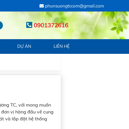
phunsuongtccom@gmail.com
0901372616
DỰ ÁN
LIÊN HỆ
Sương TC, với mong muốn
h đơn vị hàng đầu về cung
 và lắp đặt hệ thống