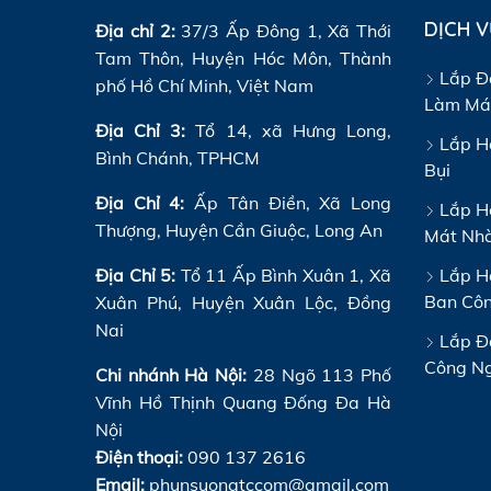
DỊCH 
Địa chỉ 2:
37/3 Ấp Đông 1, Xã Thới
Tam Thôn, Huyện Hóc Môn, Thành
Lắp Đ
phố Hồ Chí Minh, Việt Nam
Làm Má
Địa Chỉ 3:
Tổ 14, xã Hưng Long,
Lắp H
Bình Chánh, TPHCM
Bụi
Địa Chỉ 4:
Ấp Tân Điền, Xã Long
Lắp H
Thượng, Huyện Cần Giuộc, Long An
Mát Nh
Địa Chỉ 5:
Tổ 11 Ấp Bình Xuân 1, Xã
Lắp Hệ
Ban Cô
Xuân Phú, Huyện Xuân Lộc, Đồng
Nai
Lắp Đ
Công N
Chi nhánh Hà Nội:
28 Ngõ 113 Phố
Vĩnh Hồ Thịnh Quang Đống Đa Hà
Nội
Điện thoại:
090 137 2616
Email:
phunsuongtccom@gmail.com