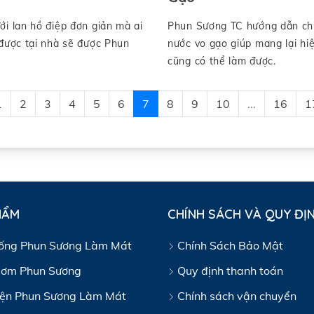
i lan hồ điệp đơn giản mà ai
Phun Sương TC hướng dẫn chi 
 được tại nhà sẽ được Phun
nước vo gạo giúp mang lại hi
cũng có thể làm được.
1
2
3
4
5
6
7
8
9
10
...
16
1
HẨM
CHÍNH SÁCH VÀ QUY ĐỊ
ống Phun Sương Làm Mát
Chính Sách Bảo Mật
ơm Phun Sương
Quy định thanh toán
iện Phun Sương Làm Mát
Chính sách vận chuyển