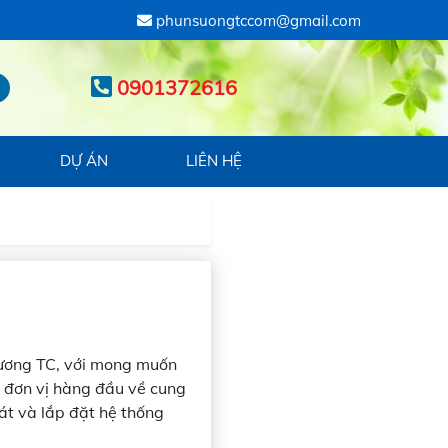
phunsuongtccom@gmail.com
0901372616
DỰ ÁN
LIÊN HỆ
Sương TC, với mong muốn
h đơn vị hàng đầu về cung
 và lắp đặt hệ thống