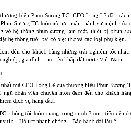
 thương hiệu Phun Sương TC, CEO Long Lê đặt trách 
, Phun Sương TC luôn nỗ lực hoàn thành sứ mệnh của 
ng về hệ thống phun sương làm mát, thiết bị phun s
đặt hệ thống tưới bãi cỏ biệt thự và các loại phụ kiện.
đem đến cho khách hàng những trải nghiệm tốt nhất. C
h nghiệp, gia đình bạn trên khắp đất nước Việt Nam.
n
ớn nhất mà CEO Long Lê của thương hiệu Phun Sương T
ội ngũ nhân viên chuyên môn đem đến cho khách hàn
ghiệm dịch vụ hàng đầu.
 TC
, chúng tôi luôn mang trong mình 3 mục tiêu để có
 uy tín – Hỗ trợ nhanh chóng – Bảo hành dài lâu “.