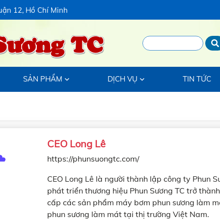
uận 12, Hồ Chí Minh
Sương TC
SẢN PHẨM
DỊCH VỤ
TIN TỨC
CEO Long Lê
https://phunsuongtc.com/
CEO Long Lê là người thành lập công ty Phun 
phát triển thương hiệu Phun Sương TC trở thàn
cấp các sản phẩm máy bơm phun sương làm mát
phun sương làm mát tại thị trường Việt Nam.