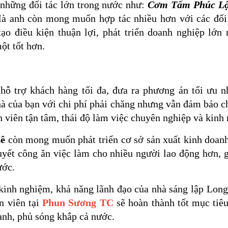
 những đối tác lớn trong nước như:
Cơm Tấm Phúc Lộc
 anh còn mong muốn hợp tác nhiều hơn với các đối 
o điều kiện thuận lợi, phát triển doanh nghiệp lớn
ột tốt hơn.
 hỗ trợ khách hàng tối đa, đưa ra phương án tối ưu n
à của bạn với chi phí phải chăng nhưng vẫn đảm bảo 
n viên tận tâm, thái độ làm việc chuyên nghiệp và kin
ê
còn mong muốn phát triển cơ sở sản xuất kinh doan
quyết công ăn việc làm cho nhiều người lao động hơn,
ước.
 kinh nghiệm, khả năng lãnh đạo của nhà sáng lập Long
n viên tại
Phun Sương TC
sẽ hoàn thành tốt mục tiê
nh, phủ sóng khắp cả nước.