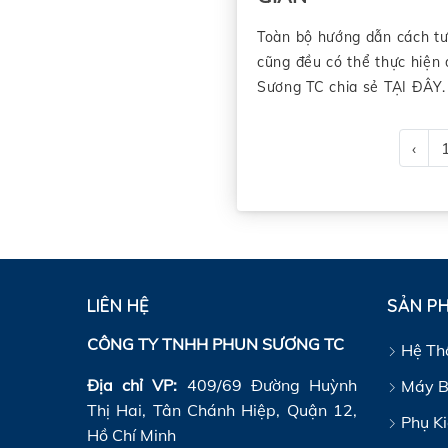
Toàn bộ hướng dẫn cách tướ
cũng đều có thể thực hiện
Sương TC chia sẻ TẠI ĐÂY.
‹
LIÊN HỆ
SẢN P
CÔNG TY TNHH PHUN SƯƠNG TC
Hệ Th
Địa chỉ VP:
409/69 Đường Huỳnh
Máy B
Thị Hai, Tân Chánh Hiệp, Quận 12,
Phụ K
Hồ Chí Minh