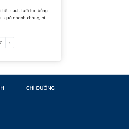
tiết cách tưới lan bằng
ệu quả nhanh chóng, ai
7
›
NH
CHỈ ĐƯỜNG