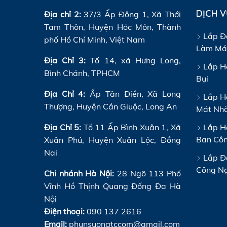
DỊCH 
Địa chỉ 2:
37/3 Ấp Đông 1, Xã Thới
Tam Thôn, Huyện Hóc Môn, Thành
Lắp Đ
phố Hồ Chí Minh, Việt Nam
Làm Má
Địa Chỉ 3:
Tổ 14, xã Hưng Long,
Lắp H
Bình Chánh, TPHCM
Bụi
Địa Chỉ 4:
Ấp Tân Điền, Xã Long
Lắp H
Thượng, Huyện Cần Giuộc, Long An
Mát Nh
Địa Chỉ 5:
Tổ 11 Ấp Bình Xuân 1, Xã
Lắp Hệ
Ban Cô
Xuân Phú, Huyện Xuân Lộc, Đồng
Nai
Lắp Đ
Công N
Chi nhánh Hà Nội:
28 Ngõ 113 Phố
Vĩnh Hồ Thịnh Quang Đống Đa Hà
Nội
Điện thoại:
090 137 2616
Email:
phunsuongtccom@gmail.com