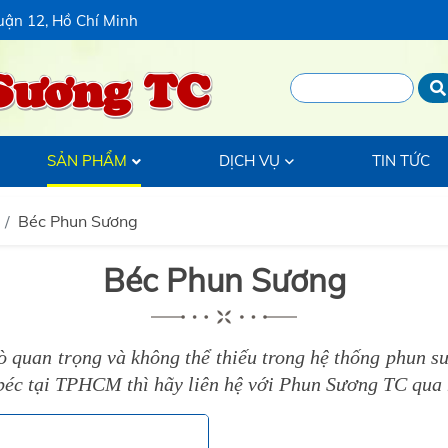
uận 12, Hồ Chí Minh
Sương TC
SẢN PHẨM
DỊCH VỤ
TIN TỨC
Béc Phun Sương
Béc Phun Sương
ò quan trọng và không thể thiếu trong hệ thống phun sư
 béc tại TPHCM thì hãy liên hệ với Phun Sương TC qua 