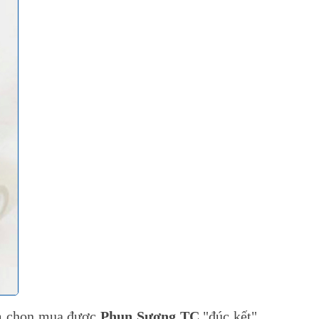
ệm chọn mua được
Phun Sương TC
"đúc kết"