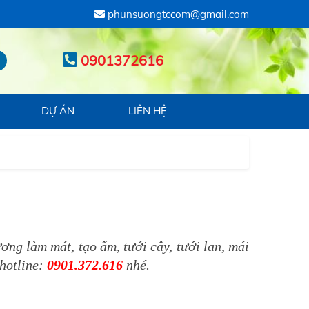
phunsuongtccom@gmail.com
0901372616
DỰ ÁN
LIÊN HỆ
ơng làm mát, tạo ẩm, tưới cây, tưới lan, mái
hotline:
0901.372.616
nhé.