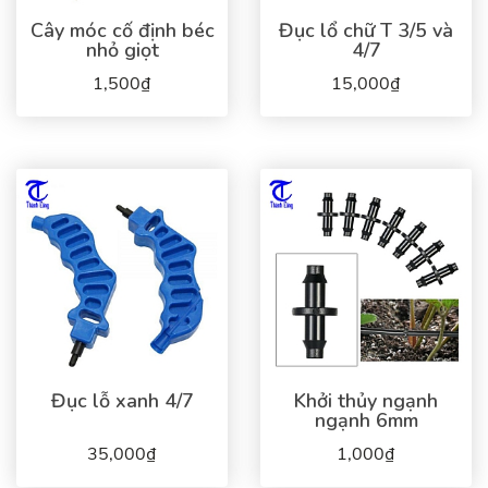
Cây móc cố định béc
Đục lổ chữ T 3/5 và
nhỏ giọt
4/7
1,500₫
15,000₫
Đục lỗ xanh 4/7
Khởi thủy ngạnh
ngạnh 6mm
35,000₫
1,000₫