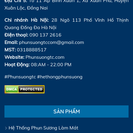
Địa Chỉ 5:
Tổ 11 Ấp Bình Xuân 1, Xã Xuân Phú, Huyện
Xuân Lộc, Đồng Nai
Chi nhánh Hà Nội:
28 Ngõ 113 Phố Vĩnh Hồ Thịnh
Quang Đống Đa Hà Nội
Điện thoại:
090 137 2616
Email:
phunsuongtccom@gmail.com
MST:
0318888517
Website:
Phunsuongtc.com
Hoạt Động:
08:AM - 22:00 PM
#Phunsuongtc #hethongphunsuong
SẢN PHẨM
Hệ Thống Phun Sương Làm Mát