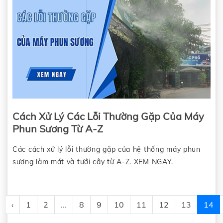
Cách Xử Lý Các Lỗi Thường Gặp Của Máy
Phun Sương Từ A-Z
Các cách xử lý lỗi thường gặp của hệ thống máy phun
sương làm mát và tưới cây từ A-Z. XEM NGAY.
‹
1
2
...
8
9
10
11
12
13
14