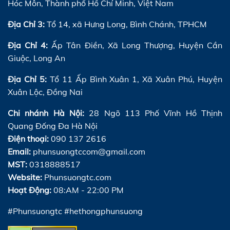
Hóc Môn, Thành phố Hồ Chí Minh, Việt Nam
Địa Chỉ 3:
Tổ 14, xã Hưng Long, Bình Chánh, TPHCM
Địa Chỉ 4:
Ấp Tân Điền, Xã Long Thượng, Huyện Cần
Giuộc, Long An
Địa Chỉ 5:
Tổ 11 Ấp Bình Xuân 1, Xã Xuân Phú, Huyện
Xuân Lộc, Đồng Nai
Chi nhánh Hà Nội:
28 Ngõ 113 Phố Vĩnh Hồ Thịnh
Quang Đống Đa Hà Nội
Điện thoại:
090 137 2616
Email:
phunsuongtccom@gmail.com
MST:
0318888517
Website:
Phunsuongtc.com
Hoạt Động:
08:AM - 22:00 PM
#Phunsuongtc #hethongphunsuong