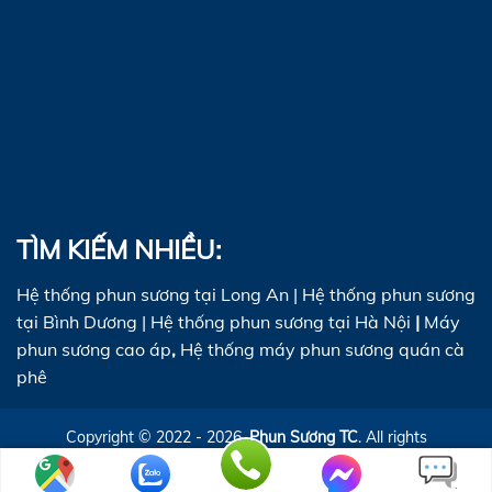
TÌM KIẾM NHIỀU:
Hệ thống phun sương tại Long An
|
Hệ thống phun sương
tại Bình Dương
|
Hệ thống phun sương tại Hà Nội
|
Máy
phun sương cao áp
,
Hệ thống máy phun sương quán cà
phê
Copyright © 2022 - 2026.
Phun Sương TC
. All rights
reserved. Designed by
AIB.VN
Online: 1 |
Ngày: 3
|
Tuần: 552
|
Tổng truy cập: 67107