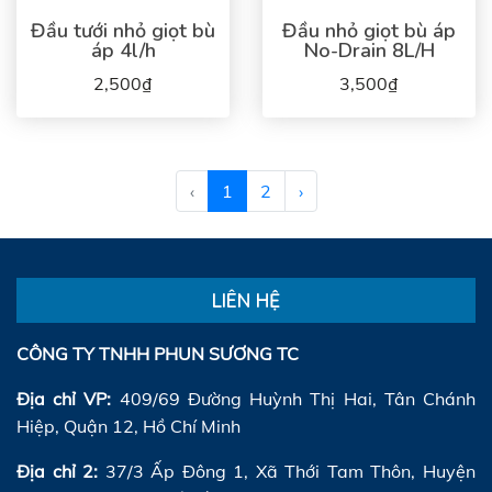
Đầu tưới nhỏ giọt bù
Đầu nhỏ giọt bù áp
áp 4l/h
No-Drain 8L/H
2,500₫
3,500₫
‹
1
2
›
LIÊN HỆ
CÔNG TY TNHH PHUN SƯƠNG TC
Địa chỉ VP:
409/69 Đường Huỳnh Thị Hai, Tân Chánh
Hiệp, Quận 12, Hồ Chí Minh
Địa chỉ 2:
37/3 Ấp Đông 1, Xã Thới Tam Thôn, Huyện