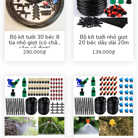
Bộ kít tưới 30 béc 8
Bộ kít tưới nhỏ giọt
tia nhỏ giọt (có chân
20 béc dây dài 20m
cắm cố định)
290,000₫
139,000₫