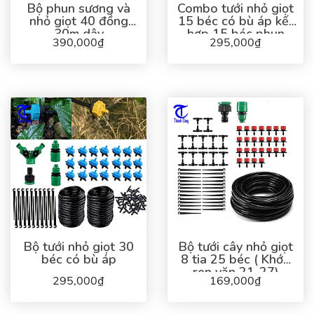
Bộ phun sương và
Combo tưới nhỏ giọt
nhỏ giọt 40 đồng
15 béc có bù áp kết
30m dây
hợp 15 béc phun
390,000₫
295,000₫
sương
Bộ tưới nhỏ giọt 30
Bộ tưới cây nhỏ giọt
béc có bù áp
8 tia 25 béc ( Khớp
ren vặn 21-27)
295,000₫
169,000₫