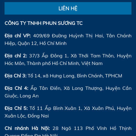
LIÊN HỆ
CÔNG TY TNHH PHUN SƯƠNG TC
Địa chỉ VP:
409/69 Đường Huỳnh Thị Hai, Tân Chánh
Hiệp, Quận 12, Hồ Chí Minh
Địa chỉ 2:
37/3 Ấp Đông 1, Xã Thới Tam Thôn, Huyện
Hóc Môn, Thành phố Hồ Chí Minh, Việt Nam
Địa Chỉ 3:
Tổ 14, xã Hưng Long, Bình Chánh, TPHCM
Địa Chỉ 4:
Ấp Tân Điền, Xã Long Thượng, Huyện Cần
Giuộc, Long An
Địa Chỉ 5:
Tổ 11 Ấp Bình Xuân 1, Xã Xuân Phú, Huyện
Xuân Lộc, Đồng Nai
Chi nhánh Hà Nội:
28 Ngõ 113 Phố Vĩnh Hồ Thịnh
Quang Đống Đa Hà Nội